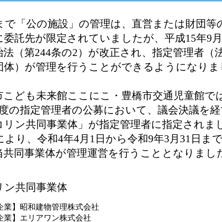
まで「公の施設」の管理は、直営または財団等
に委託先が限定されていましたが、平成15年9
治法（第244条の2）が改正され、指定管理者（
団体）が管理を行うことができるようになりま
市こども未来館ここにこ・豊橋市交通児童館で
年度の指定管理者の公募において、議会決議を経
コリン共同事業体」が指定管理者に指定されま
より、令和4年4月1日から令和9年3月31日まで
当共同事業体が管理運営を行うこととなりまし
リン共同事業体
企業】
昭和建物管理株式会社
企業】
エリアワン株式会社