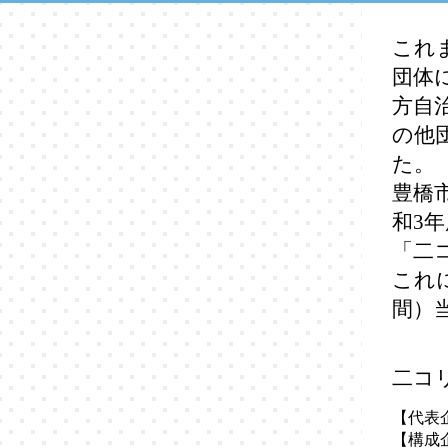
これ
団体
方自
の他
た。
豊橋
和3
「二
これに
間）
二コ
【代表
【構成