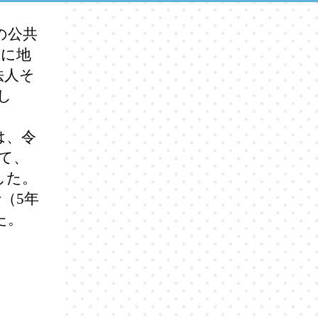
の公共
月に地
法人そ
し
は、令
て、
した。
（5年
た。